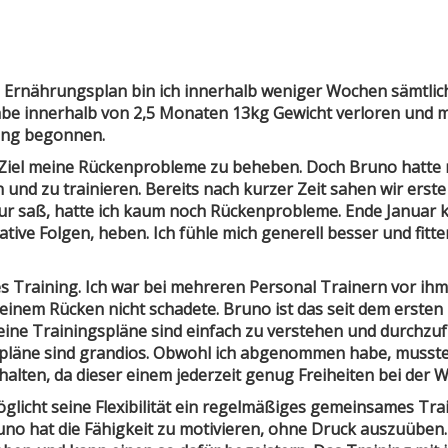
 Ernährungsplan bin ich innerhalb weniger Wochen sämtlic
be innerhalb von 2,5 Monaten 13kg Gewicht verloren und m
ing begonnen.
 Ziel meine Rückenprobleme zu beheben. Doch Bruno hatte m
nd zu trainieren. Bereits nach kurzer Zeit sahen wir erste 
r saß, hatte ich kaum noch Rückenprobleme. Ende Januar k
e Folgen, heben. Ich fühle mich generell besser und fitter
 Training. Ich war bei mehreren Personal Trainern vor ihm,
meinem Rücken nicht schadete. Bruno ist das seit dem erste
eine Trainingspläne sind einfach zu verstehen und durchzufü
pläne sind grandios. Obwohl ich abgenommen habe, musste 
alten, da dieser einem jederzeit genug Freiheiten bei der 
licht seine Flexibilität ein regelmäßiges gemeinsames Trai
uno hat die Fähigkeit zu motivieren, ohne Druck auszuüben.