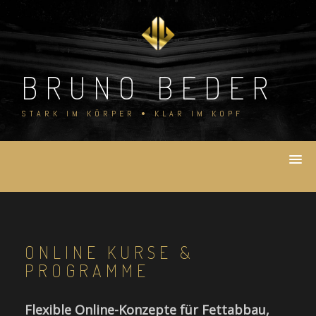
Skip
to
content
BRUNO BEDER
STARK IM KÖRPER • KLAR IM KOPF
ONLINE KURSE &
PROGRAMME
Flexible Online-Konzepte für Fettabbau,