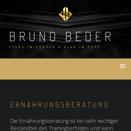
Skip
to
content
BRUNO BEDER
STARK IM KÖRPER • KLAR IM KOPF
ERNÄHRUNGSBERATUNG
Die Ernährungsberatung ist ein sehr wichtiger
Bestandteil des Trainingserfolges und kann