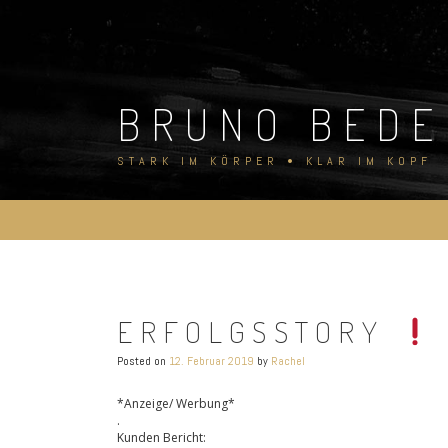
Skip
to
content
BRUNO BEDE
STARK IM KÖRPER • KLAR IM KOPF
ERFOLGSSTORY
Posted on
12. Februar 2019
by
Rachel
*Anzeige/ Werbung*
.
Kunden Bericht: