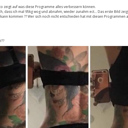
oto zeigt auf was diese Programme alles verbessern können.
urch, dass ich mal 95kg wog und abnahm, wieder zunahm ect… Das erste Bild zei
r kann kommen ?? Wer sich noch nicht entschieden hat mit diesen Programmen a
!??