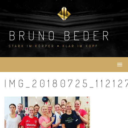
Skip
to
content
BRUNO BEDER
STARK IM KÖRPER • KLAR IM KOPF
IMG_20180725_11212